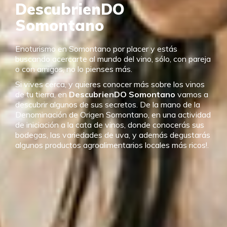
DescubrienDO
Somontano
Enoturismo en Somontano por placer y estás
buscando acercarte al mundo del vino, sólo, con pareja
o con amigos, no lo pienses más.
Si vives cerca, y quieres conocer más sobre los vinos
de tu tierra, en
DescubrienDO Somontano
vamos a
descubrir algunos de sus secretos. De la mano de la
Denominación de Origen Somontano, en una actividad
de iniciación a la cata de vinos, donde conocerás sus
bodegas, las variedades de uva, y además degustarás
algunos productos agroalimentarios locales más ricos!.