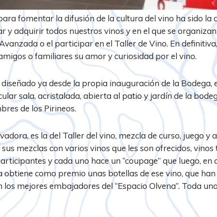
ara fomentar la difusión de la cultura del vino ha sido la 
r y adquirir todos nuestros vinos y en el que se organiza
Avanzada o el participar en el Taller de Vino. En definitiv
migos o familiares su amor y curiosidad por el vino.
ue diseñado ya desde la propia inauguración de la Bodega
lar sala, acristalada, abierta al patio y jardín de la bode
res de los Pirineos.
adora, es la del Taller del vino, mezcla de curso, juego y a
n sus mezclas con varios vinos que les son ofrecidos, vinos
articipantes y cada uno hace un “coupage” que luego, en 
a obtiene como premio unas botellas de ese vino, que han
on los mejores embajadores del “Espacio Olvena”. Toda una