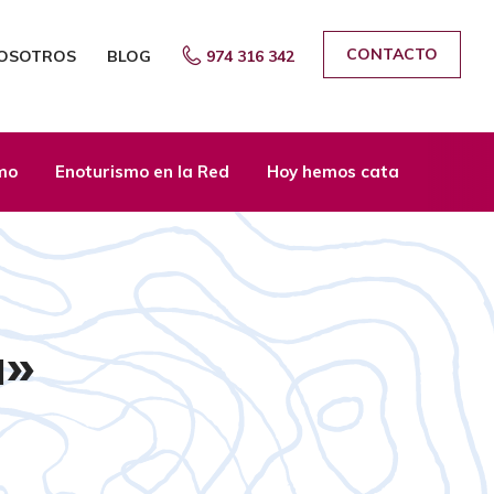
CONTACTO
OSOTROS
BLOG
974 316 342
mo
Enoturismo en la Red
Hoy hemos catado
Noti
a»