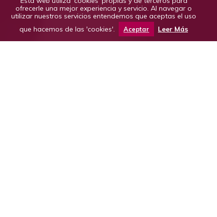
Esta web utiliza 'cookies' propias y de terceros para
ofrecerle una mejor experiencia y servicio. Al navegar o
utilizar nuestros servicios entendemos que aceptas el uso
que hacemos de las 'cookies'.
Leer Más
Aceptar
Por país o región, o bien por valoraciones
otorgadas por los críticos más reconocidos.
Marcas y bodegas como Vega Sicilia, Dominio de
Pingus, Riscal, Rioja Alta, Lopez de Heredia,
Blecua, González Byass, Gramona, Viñas del Vero
o marcas internacionales.
Lugar:
A domicilio.