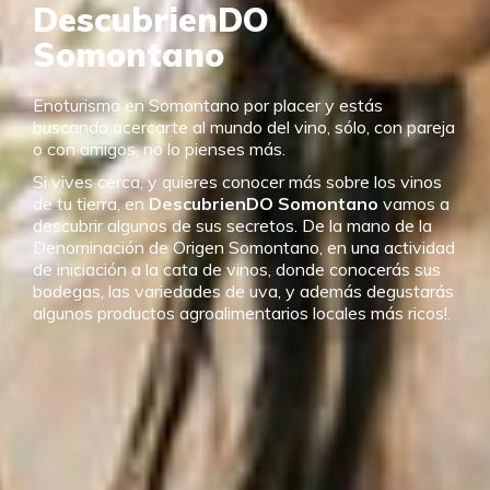
DescubrienDO
Somontano
Enoturismo en Somontano por placer y estás
buscando acercarte al mundo del vino, sólo, con pareja
o con amigos, no lo pienses más.
Si vives cerca, y quieres conocer más sobre los vinos
de tu tierra, en
DescubrienDO Somontano
vamos a
descubrir algunos de sus secretos. De la mano de la
Denominación de Origen Somontano, en una actividad
de iniciación a la cata de vinos, donde conocerás sus
bodegas, las variedades de uva, y además degustarás
algunos productos agroalimentarios locales más ricos!.