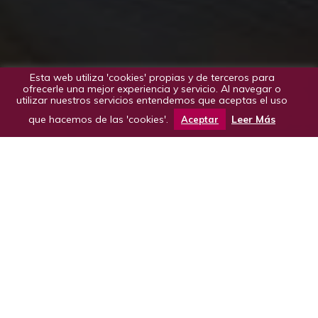
Esta web utiliza 'cookies' propias y de terceros para
ofrecerle una mejor experiencia y servicio. Al navegar o
utilizar nuestros servicios entendemos que aceptas el uso
que hacemos de las 'cookies'.
Leer Más
Aceptar
Actividad apoyada en el soporte de una bodega,
en el contacto con sus bodegueros y especialistas,
pisando la tierra, tocando las vides, oliendo el
vino. La actividad comienza con una cata de vinos
que podrán ser maridados.
Ideal para grupos de amigos, familia, eventos
empresariales, corporativos o presentaciones