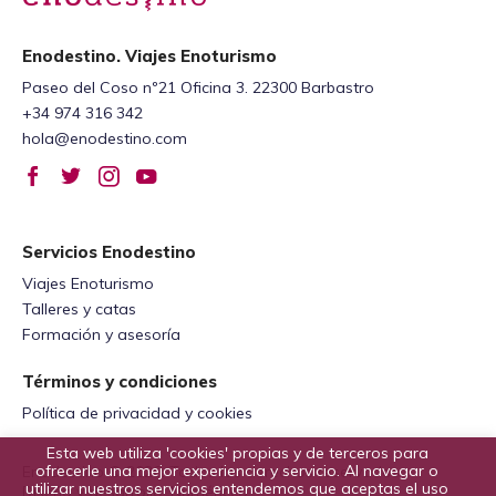
Enodestino. Viajes Enoturismo
Paseo del Coso nº21 Oficina 3. 22300 Barbastro
+34 974 316 342
hola@enodestino.com
Servicios Enodestino
Viajes Enoturismo
Talleres y catas
Formación y asesoría
Términos y condiciones
Política de privacidad y cookies
Esta web utiliza 'cookies' propias y de terceros para
ofrecerle una mejor experiencia y servicio. Al navegar o
Enodestino © 2026. Todos los derechos reservados
utilizar nuestros servicios entendemos que aceptas el uso
Diseño y desarrollo:
Numéricco